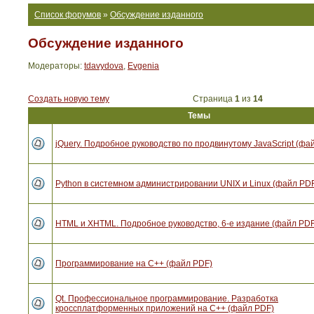
Список форумов
»
Обсуждение изданного
Обсуждение изданного
Модераторы:
tdavydova
,
Evgenia
Создать новую тему
Страница
1
из
14
Темы
jQuery. Подробное руководство по продвинутому JavaScript (фа
Python в системном администрировании UNIX и Linux (файл PD
HTML и XHTML. Подробное руководство, 6-е издание (файл PDF
Программирование на C++ (файл PDF)
Qt. Профессиональное программирование. Разработка
кроссплатформенных приложений на С++ (файл PDF)