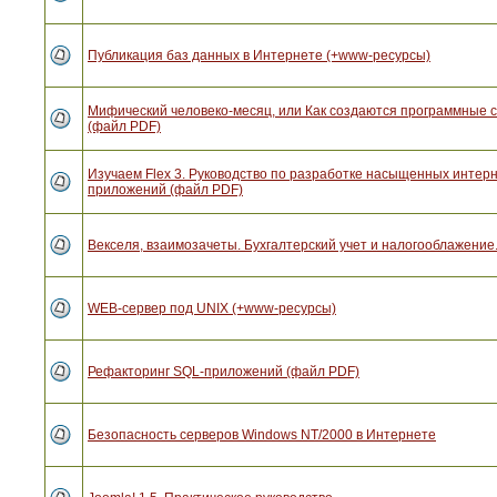
Публикация баз данных в Интернете (+www-ресурсы)
Мифический человеко-месяц, или Как создаются программные 
(файл PDF)
Изучаем Flex 3. Руководство по разработке насыщенных интерн
приложений (файл PDF)
Векселя, взаимозачеты. Бухгалтерский учет и налогооблажение.
WEB-сервер под UNIX (+www-ресурсы)
Рефакторинг SQL-приложений (файл PDF)
Безопасность серверов Windows NT/2000 в Интернете