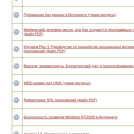
Публикация баз данных в Интернете (+www-ресурсы)
Мифический человеко-месяц, или Как создаются программные 
(файл PDF)
Изучаем Flex 3. Руководство по разработке насыщенных интерн
приложений (файл PDF)
Векселя, взаимозачеты. Бухгалтерский учет и налогооблажение.
WEB-сервер под UNIX (+www-ресурсы)
Рефакторинг SQL-приложений (файл PDF)
Безопасность серверов Windows NT/2000 в Интернете