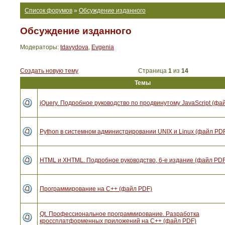
Список форумов
»
Обсуждение изданного
Обсуждение изданного
Модераторы:
tdavydova
,
Evgenia
Создать новую тему
Страница
1
из
14
Темы
jQuery. Подробное руководство по продвинутому JavaScript (фа
Python в системном администрировании UNIX и Linux (файл PD
HTML и XHTML. Подробное руководство, 6-е издание (файл PDF
Программирование на C++ (файл PDF)
Qt. Профессиональное программирование. Разработка
кроссплатформенных приложений на С++ (файл PDF)