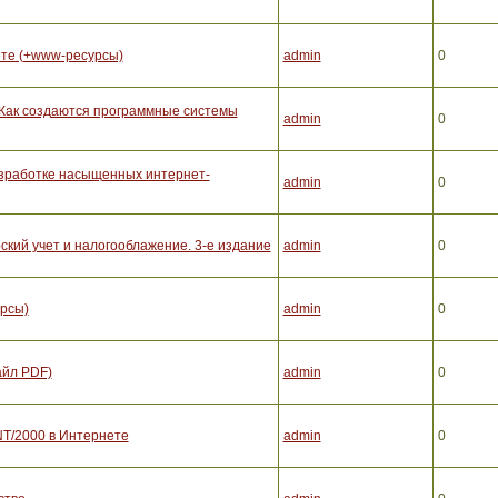
ете (+www-ресурсы)
admin
0
 Как создаются программные системы
admin
0
разработке насыщенных интернет-
admin
0
ский учет и налогооблажение. 3-е издание
admin
0
рсы)
admin
0
айл PDF)
admin
0
NT/2000 в Интернете
admin
0