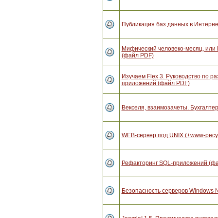
Публикация баз данных в Интерн
Мифический человеко-месяц, или
(файл PDF)
Изучаем Flex 3. Руководство по 
приложений (файл PDF)
Векселя, взаимозачеты. Бухгалтер
WEB-сервер под UNIX (+www-ресу
Рефакторинг SQL-приложений (ф
Безопасность серверов Windows 