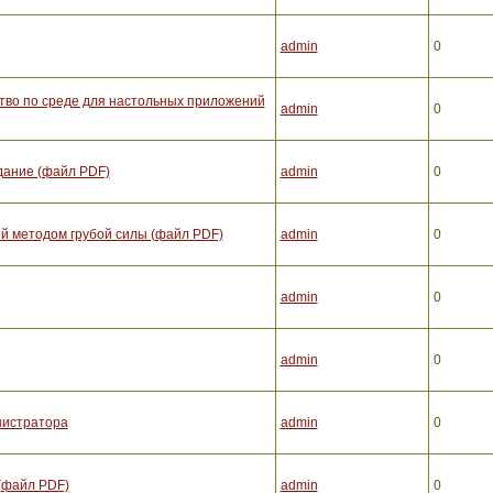
admin
0
ство по среде для настольных приложений
admin
0
здание (файл PDF)
admin
0
ей методом грубой силы (файл PDF)
admin
0
admin
0
admin
0
нистратора
admin
0
 (файл PDF)
admin
0