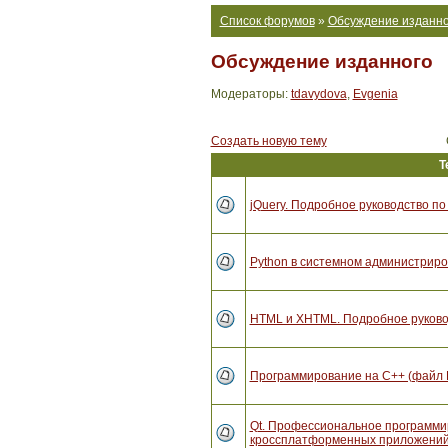
Список форумов
»
Обсуждение изданно
Обсуждение изданного
Модераторы:
tdavydova
,
Evgenia
Создать новую тему
Т
jQuery. Подробное руководство по
Python в системном администриро
HTML и XHTML. Подробное руковод
Программирование на C++ (файл 
Qt. Профессиональное программи
кроссплатформенных приложений