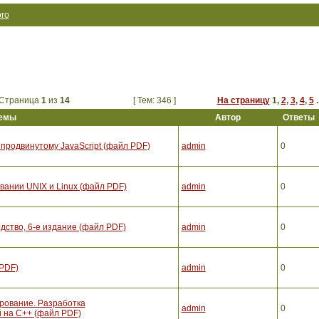
го
Страница
1
из
14
[ Тем: 346 ]
На страницу
1
,
2
,
3
,
4
,
5
.
емы
Автор
Ответы
 продвинутому JavaScript (файл PDF)
admin
0
вании UNIX и Linux (файл PDF)
admin
0
ство, 6-е издание (файл PDF)
admin
0
PDF)
admin
0
рование. Разработка
admin
0
 на С++ (файл PDF)