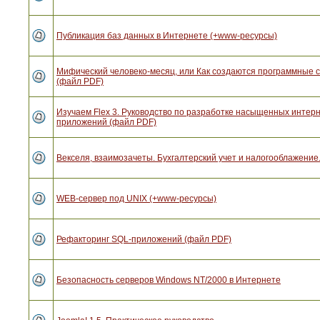
Публикация баз данных в Интернете (+www-ресурсы)
Мифический человеко-месяц, или Как создаются программные 
(файл PDF)
Изучаем Flex 3. Руководство по разработке насыщенных интерн
приложений (файл PDF)
Векселя, взаимозачеты. Бухгалтерский учет и налогооблажение.
WEB-сервер под UNIX (+www-ресурсы)
Рефакторинг SQL-приложений (файл PDF)
Безопасность серверов Windows NT/2000 в Интернете