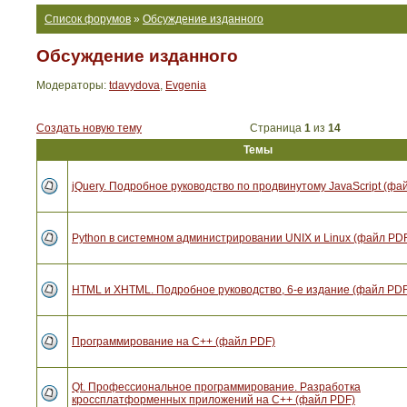
Список форумов
»
Обсуждение изданного
Обсуждение изданного
Модераторы:
tdavydova
,
Evgenia
Создать новую тему
Страница
1
из
14
Темы
jQuery. Подробное руководство по продвинутому JavaScript (фа
Python в системном администрировании UNIX и Linux (файл PD
HTML и XHTML. Подробное руководство, 6-е издание (файл PDF
Программирование на C++ (файл PDF)
Qt. Профессиональное программирование. Разработка
кроссплатформенных приложений на С++ (файл PDF)