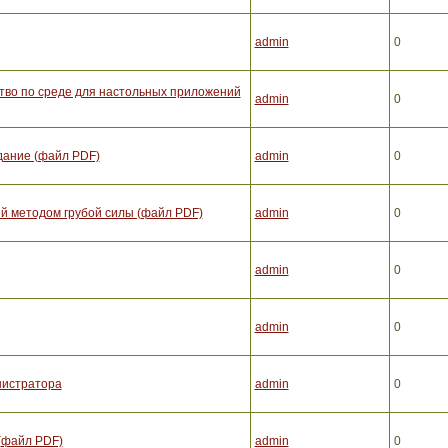
admin
0
ство по среде для настольных приложений
admin
0
здание (файл PDF)
admin
0
ей методом грубой силы (файл PDF)
admin
0
admin
0
admin
0
нистратора
admin
0
 (файл PDF)
admin
0