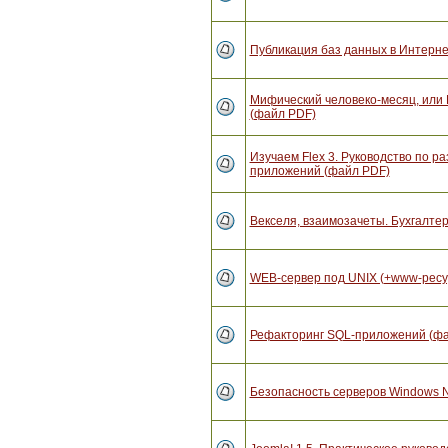
Публикация баз данных в Интерн
Мифический человеко-месяц, или
(файл PDF)
Изучаем Flex 3. Руководство по 
приложений (файл PDF)
Векселя, взаимозачеты. Бухгалтер
WEB-сервер под UNIX (+www-ресу
Рефакторинг SQL-приложений (ф
Безопасность серверов Windows 