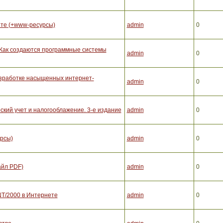
ете (+www-ресурсы)
admin
0
 Как создаются программные системы
admin
0
разработке насыщенных интернет-
admin
0
ский учет и налогооблажение. 3-е издание
admin
0
рсы)
admin
0
айл PDF)
admin
0
NT/2000 в Интернете
admin
0