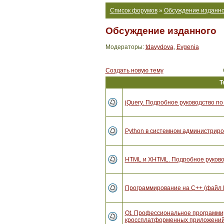
Список форумов
»
Обсуждение изданно
Обсуждение изданного
Модераторы:
tdavydova
,
Evgenia
Создать новую тему
Т
jQuery. Подробное руководство по
Python в системном администриро
HTML и XHTML. Подробное руковод
Программирование на C++ (файл 
Qt. Профессиональное программи
кроссплатформенных приложений