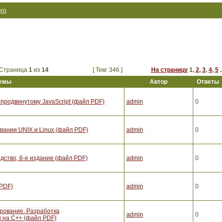
го
Страница
1
из
14
[ Тем: 346 ]
На страницу
1
,
2
,
3
,
4
,
5
.
емы
Автор
Ответы
 продвинутому JavaScript (файл PDF)
admin
0
вании UNIX и Linux (файл PDF)
admin
0
ство, 6-е издание (файл PDF)
admin
0
PDF)
admin
0
рование. Разработка
admin
0
 на С++ (файл PDF)