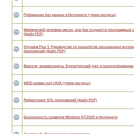
Публикация баз данных в Интернете (+www-ресурсы)
Мифический человеко-месяц, или Как создаются программные 
(файл PDF)
Изучаем Flex 3. Руководство по разработке насыщенных интерн
приложений (файл PDF)
Векселя, взаимозачеты. Бухгалтерский учет и налогооблажение.
WEB-сервер под UNIX (+www-ресурсы)
Рефакторинг SQL-приложений (файл PDF)
Безопасность серверов Windows NT/2000 в Интернете