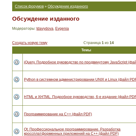
Список форумов
»
Обсуждение изданного
Обсуждение изданного
Модераторы:
tdavydova
,
Evgenia
Создать новую тему
Страница
1
из
14
Темы
jQuery. Подробное руководство по продвинутому JavaScript (фа
Python в системном администрировании UNIX и Linux (файл PD
HTML и XHTML. Подробное руководство, 6-е издание (файл PDF
Программирование на C++ (файл PDF)
Qt. Профессиональное программирование. Разработка
кроссплатформенных приложений на С++ (файл PDF)