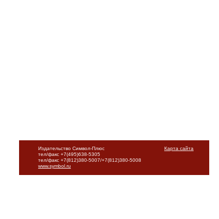
Издательство Символ-Плюс
Карта сайта
тел/факс +7(495)638-5305
тел/факс +7(812)380-5007/+7(812)380-5008
www.symbol.ru