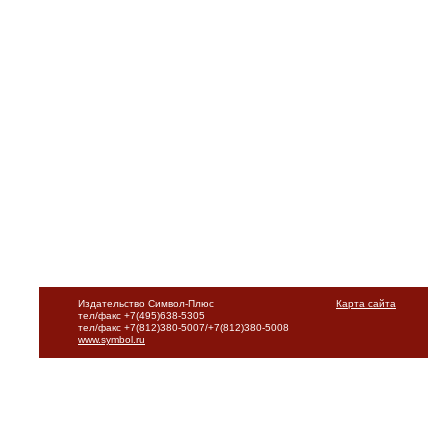
Издательство Символ-Плюс
Карта сайта
тел/факс +7(495)638-5305
тел/факс +7(812)380-5007/+7(812)380-5008
www.symbol.ru