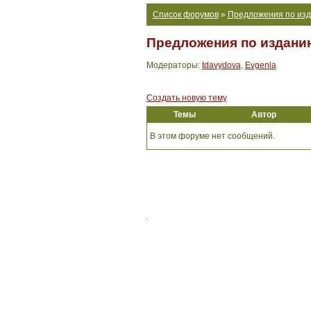
Список форумов
»
Предложения по изда
Предложения по изданию
Модераторы:
tdavydova
,
Evgenia
Создать новую тему
Темы
Автор
В этом форуме нет сообщений.