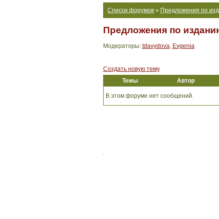
Список форумов
»
Предложения по изда
Предложения по изданию
Модераторы:
tdavydova
,
Evgenia
Создать новую тему
Темы
Автор
В этом форуме нет сообщений.