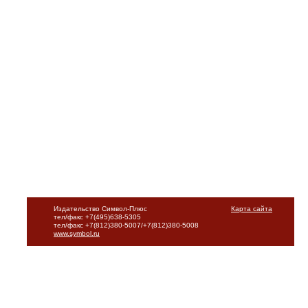
Издательство Символ-Плюс
Карта сайта
тел/факс +7(495)638-5305
тел/факс +7(812)380-5007/+7(812)380-5008
www.symbol.ru