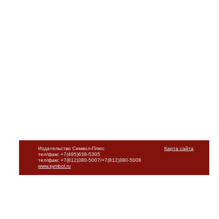
Издательство Символ-Плюс
Карта сайта
тел/факс +7(495)638-5305
тел/факс +7(812)380-5007/+7(812)380-5008
www.symbol.ru