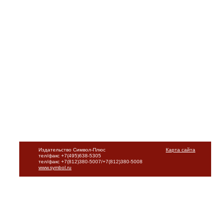
Издательство Символ-Плюс
Карта сайта
тел/факс +7(495)638-5305
тел/факс +7(812)380-5007/+7(812)380-5008
www.symbol.ru