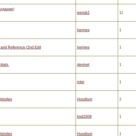
 издание)
weisik2
11
hermes
1
l and Reference (2nd Edit
hermes
1
tials.
devinet
1
inter
1
ebsites
Hoodlum
2
bsd2008
1
ebsites
Hoodlum
1