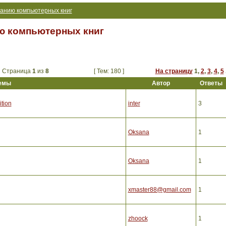
анию компьютерных книг
ю компьютерных книг
Страница
1
из
8
[ Тем: 180 ]
На страницу
1
,
2
,
3
,
4
,
5
емы
Автор
Ответы
tion
inter
3
Oksana
1
Oksana
1
xmaster88@gmail.com
1
zhoock
1