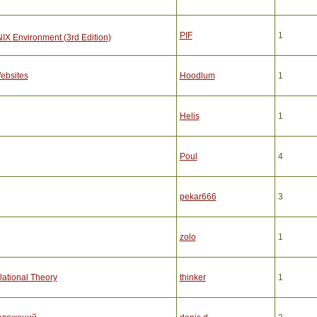
PIF
1
X Environment (3rd Edition)
ebsites
Hoodlum
1
Helis
1
Poul
4
pekar666
3
zolo
1
ational Theory
thinker
1