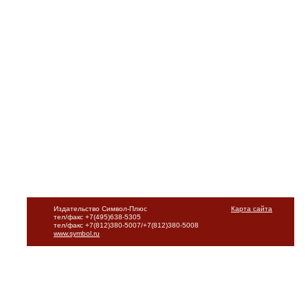
Издательство Символ-Плюс
Карта сайта
тел/факс +7(495)638-5305
тел/факс +7(812)380-5007/+7(812)380-5008
www.symbol.ru