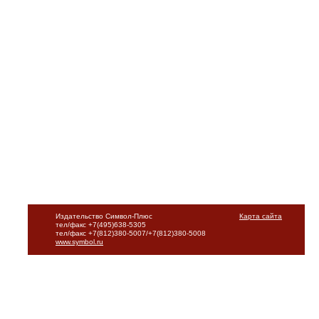
Издательство Символ-Плюс
Карта сайта
тел/факс +7(495)638-5305
тел/факс +7(812)380-5007/+7(812)380-5008
www.symbol.ru