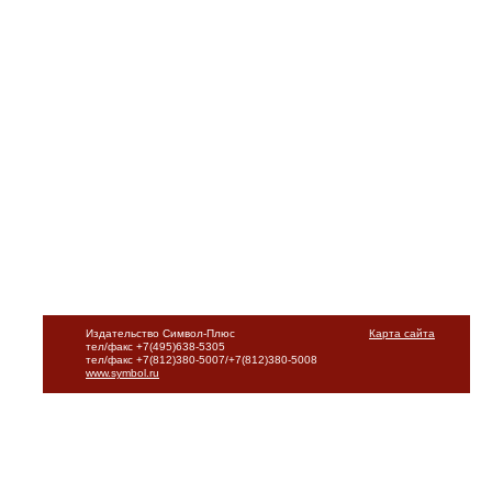
Издательство Символ-Плюс
Карта сайта
тел/факс +7(495)638-5305
тел/факс +7(812)380-5007/+7(812)380-5008
www.symbol.ru