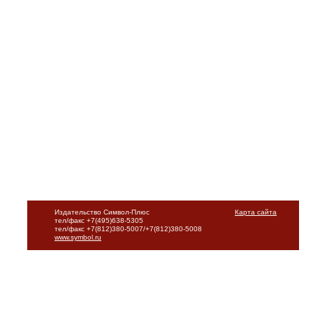
Издательство Символ-Плюс
Карта сайта
тел/факс +7(495)638-5305
тел/факс +7(812)380-5007/+7(812)380-5008
www.symbol.ru