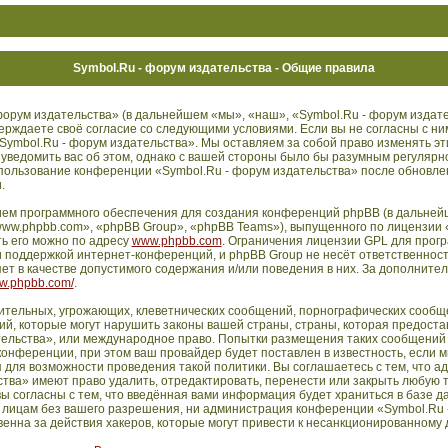
Symbol.Ru - форум издательства - Общие правила
орум издательства» (в дальнейшем «мы», «наш», «Symbol.Ru - форум издате
дтверждаете своё согласие со следующими условиями. Если вы не согласны с ни
Symbol.Ru - форум издательства». Мы оставляем за собой право изменять эт
 уведомить вас об этом, однако с вашей стороны было бы разумным регулярн
использование конференции «Symbol.Ru - форум издательства» после обновл
.
ем программного обеспечения для создания конференций phpBB (в дальней
ww.phpbb.com», «phpBB Group», «phpBB Teams»), выпущенного по лицензии 
ть его можно по адресу
www.phpbb.com
. Ограничения лицензии GPL для прог
 поддержкой интернет-конференций, и phpBB Group не несёт ответственности
т в качестве допустимого содержания и/или поведения в них. За дополните
ww.phpbb.com/
.
ительных, угрожающих, клеветнических сообщений, порнографических сообще
й, которые могут нарушить законы вашей страны, страны, которая предостав
ельства», или международное право. Попытки размещения таких сообщений 
нференции, при этом ваш провайдер будет поставлен в известность, если м
 для возможности проведения такой политики. Вы соглашаетесь с тем, что 
тва» имеют право удалить, отредактировать, перенести или закрыть любую 
ы согласны с тем, что введённая вами информация будет храниться в базе д
 лицам без вашего разрешения, ни администрация конференции «Symbol.Ru 
енна за действия хакеров, которые могут привести к несанкционированному д