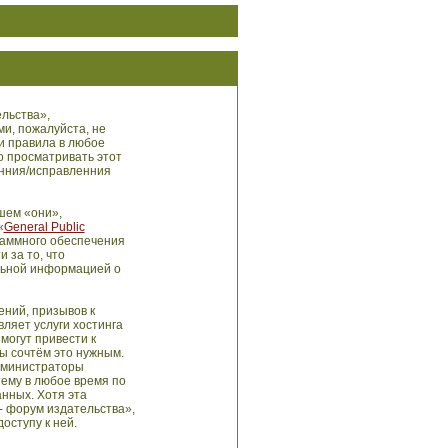
льства»,
ми, пожалуйста, не
и правила в любое
о просматривать этот
енния/исправленния
шем «они»,
«
General Public
раммного обеспечения
 за то, что
льной информацией о
ний, призывов к
ляет услуги хостинга
могут привести к
ы сочтём это нужным.
администраторы
тему в любое время по
анных. Хотя эта
- форум издательства»,
оступу к ней.