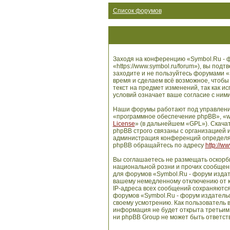
Список форумов
Заходя на конференцию «Symbol.Ru - ф
«https://www.symbol.ru/forum»), вы по
заходите и не пользуйтесь форумами «
время и сделаем всё возможное, чтобы
текст на предмет изменений, так как 
условий означает ваше согласие с ними
Наши форумы работают под управлени
«программное обеспечение phpBB», «w
License
» (в дальнейшем «GPL»). Скача
phpBB строго связаны с организацией и
администрация конференций определяе
phpBB обращайтесь по адресу
http://w
Вы соглашаетесь не размещать оскорб
национальной розни и прочих сообщени
для форумов «Symbol.Ru - форум издат
вашему немедленному отключению от ко
IP-адреса всех сообщений сохраняются
форумов «Symbol.Ru - форум издательс
своему усмотрению. Как пользователь в
информация не будет открыта третьим
ни phpBB Group не может быть ответств