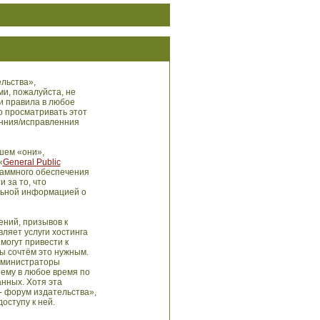
льства»,
ми, пожалуйста, не
и правила в любое
о просматривать этот
енния/исправленния
шем «они»,
«
General Public
раммного обеспечения
 за то, что
льной информацией о
ний, призывов к
ляет услуги хостинга
могут привести к
ы сочтём это нужным.
администраторы
тему в любое время по
анных. Хотя эта
- форум издательства»,
оступу к ней.