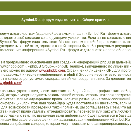
Symbol.Ru - форум издательства - Общие правила
орум издательства» (в дальнейшем «мы», «наш», «Symbol.Ru - форум издате
дтверждаете своё согласие со следующими условиями. Если вы не согласны с ни
Symbol.Ru - форум издательства». Мы оставляем за собой право изменять эт
 уведомить вас об этом, однако с вашей стороны было бы разумным регулярн
использование конференции «Symbol.Ru - форум издательства» после обновл
.
ем программного обеспечения для создания конференций phpBB (в дальней
ww.phpbb.com», «phpBB Group», «phpBB Teams»), выпущенного по лицензии 
ть его можно по адресу
www.phpbb.com
. Ограничения лицензии GPL для прог
 поддержкой интернет-конференций, и phpBB Group не несёт ответственности
т в качестве допустимого содержания и/или поведения в них. За дополните
ww.phpbb.com/
.
ительных, угрожающих, клеветнических сообщений, порнографических сообще
й, которые могут нарушить законы вашей страны, страны, которая предостав
ельства», или международное право. Попытки размещения таких сообщений 
нференции, при этом ваш провайдер будет поставлен в известность, если м
 для возможности проведения такой политики. Вы соглашаетесь с тем, что 
тва» имеют право удалить, отредактировать, перенести или закрыть любую 
ы согласны с тем, что введённая вами информация будет храниться в базе д
 лицам без вашего разрешения, ни администрация конференции «Symbol.Ru 
енна за действия хакеров, которые могут привести к несанкционированному д