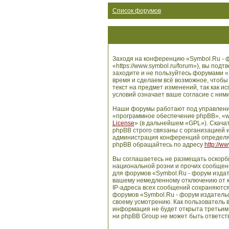
Список форумов
Заходя на конференцию «Symbol.Ru - ф
«https://www.symbol.ru/forum»), вы по
заходите и не пользуйтесь форумами «
время и сделаем всё возможное, чтобы
текст на предмет изменений, так как 
условий означает ваше согласие с ними
Наши форумы работают под управлени
«программное обеспечение phpBB», «w
License
» (в дальнейшем «GPL»). Скача
phpBB строго связаны с организацией и
администрация конференций определяе
phpBB обращайтесь по адресу
http://w
Вы соглашаетесь не размещать оскорб
национальной розни и прочих сообщени
для форумов «Symbol.Ru - форум издат
вашему немедленному отключению от ко
IP-адреса всех сообщений сохраняются
форумов «Symbol.Ru - форум издательс
своему усмотрению. Как пользователь в
информация не будет открыта третьим
ни phpBB Group не может быть ответств