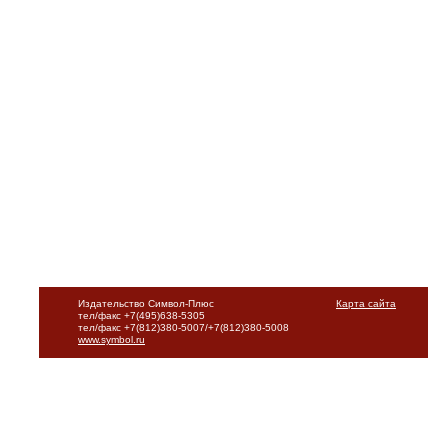
Издательство Символ-Плюс
Карта сайта
тел/факс +7(495)638-5305
тел/факс +7(812)380-5007/+7(812)380-5008
www.symbol.ru