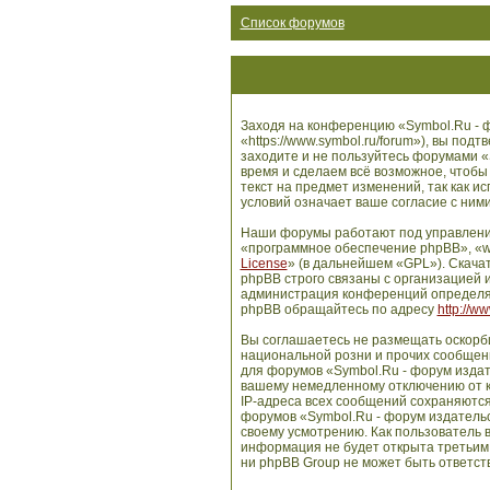
Список форумов
Заходя на конференцию «Symbol.Ru - ф
«https://www.symbol.ru/forum»), вы по
заходите и не пользуйтесь форумами «
время и сделаем всё возможное, чтобы
текст на предмет изменений, так как 
условий означает ваше согласие с ними
Наши форумы работают под управлени
«программное обеспечение phpBB», «w
License
» (в дальнейшем «GPL»). Скача
phpBB строго связаны с организацией и
администрация конференций определяе
phpBB обращайтесь по адресу
http://w
Вы соглашаетесь не размещать оскорб
национальной розни и прочих сообщени
для форумов «Symbol.Ru - форум издат
вашему немедленному отключению от ко
IP-адреса всех сообщений сохраняются
форумов «Symbol.Ru - форум издательс
своему усмотрению. Как пользователь в
информация не будет открыта третьим
ни phpBB Group не может быть ответств