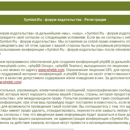
Symbol.Ru - форум издательства - Регистрация
орум издательства» (в дальнейшем «мы», «наш», «Symbol.Ru - форум издате
дтверждаете своё согласие со следующими условиями. Если вы не согласны с ни
Symbol.Ru - форум издательства». Мы оставляем за собой право изменять эт
 уведомить вас об этом, однако с вашей стороны было бы разумным регулярн
использование конференции «Symbol.Ru - форум издательства» после обновл
.
ем программного обеспечения для создания конференций phpBB (в дальней
ww.phpbb.com», «phpBB Group», «phpBB Teams»), выпущенного по лицензии 
ть его можно по адресу
www.phpbb.com
. Ограничения лицензии GPL для прог
 поддержкой интернет-конференций, и phpBB Group не несёт ответственности
т в качестве допустимого содержания и/или поведения в них. За дополните
ww.phpbb.com/
.
ительных, угрожающих, клеветнических сообщений, порнографических сообще
й, которые могут нарушить законы вашей страны, страны, которая предостав
ельства», или международное право. Попытки размещения таких сообщений 
нференции, при этом ваш провайдер будет поставлен в известность, если м
 для возможности проведения такой политики. Вы соглашаетесь с тем, что 
тва» имеют право удалить, отредактировать, перенести или закрыть любую 
ы согласны с тем, что введённая вами информация будет храниться в базе д
 лицам без вашего разрешения, ни администрация конференции «Symbol.Ru 
енна за действия хакеров, которые могут привести к несанкционированному д