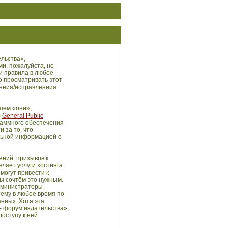
льства»,
ми, пожалуйста, не
и правила в любое
о просматривать этот
енния/исправленния
шем «они»,
«
General Public
раммного обеспечения
 за то, что
льной информацией о
ний, призывов к
ляет услуги хостинга
могут привести к
ы сочтём это нужным.
администраторы
тему в любое время по
анных. Хотя эта
- форум издательства»,
оступу к ней.