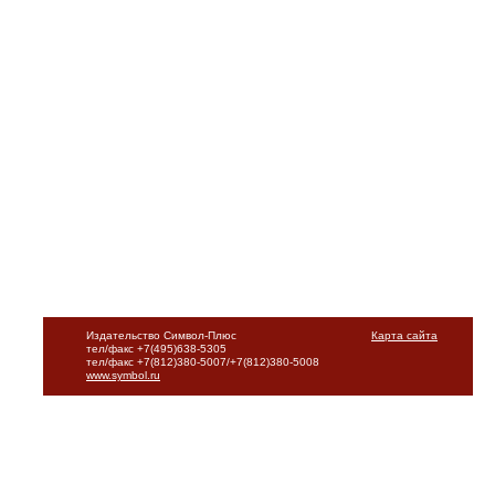
Издательство Символ-Плюс
Карта сайта
тел/факс +7(495)638-5305
тел/факс +7(812)380-5007/+7(812)380-5008
www.symbol.ru