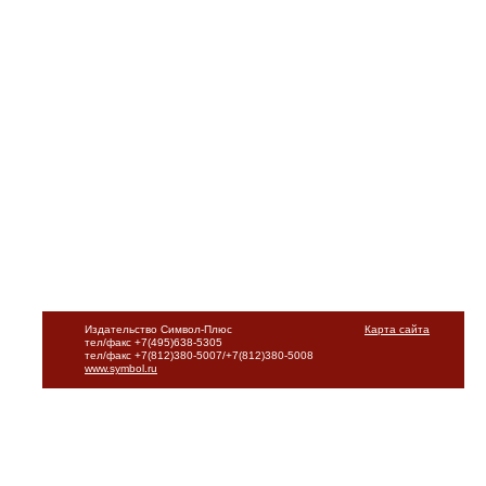
Издательство Символ-Плюс
Карта сайта
тел/факс +7(495)638-5305
тел/факс +7(812)380-5007/+7(812)380-5008
www.symbol.ru