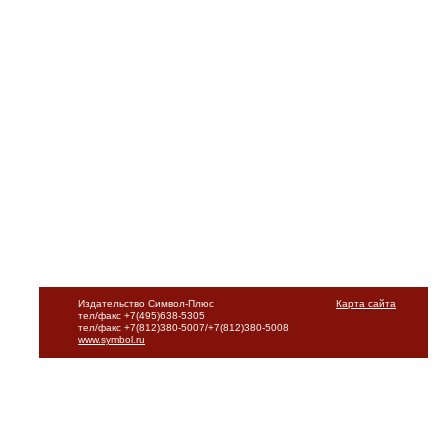
Издательство Символ-Плюс
Карта сайта
тел/факс +7(495)638-5305
тел/факс +7(812)380-5007/+7(812)380-5008
www.symbol.ru