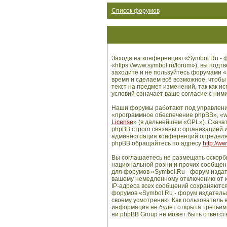
Список форумов
Заходя на конференцию «Symbol.Ru - ф
«https://www.symbol.ru/forum»), вы по
заходите и не пользуйтесь форумами «
время и сделаем всё возможное, чтобы
текст на предмет изменений, так как 
условий означает ваше согласие с ними
Наши форумы работают под управлени
«программное обеспечение phpBB», «w
License
» (в дальнейшем «GPL»). Скача
phpBB строго связаны с организацией и
администрация конференций определяе
phpBB обращайтесь по адресу
http://w
Вы соглашаетесь не размещать оскорб
национальной розни и прочих сообщени
для форумов «Symbol.Ru - форум издат
вашему немедленному отключению от ко
IP-адреса всех сообщений сохраняются
форумов «Symbol.Ru - форум издательс
своему усмотрению. Как пользователь в
информация не будет открыта третьим
ни phpBB Group не может быть ответств