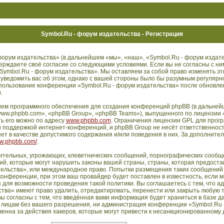
Symbol.Ru - форум издательства - Регистрация
орум издательства» (в дальнейшем «мы», «наш», «Symbol.Ru - форум издате
дтверждаете своё согласие со следующими условиями. Если вы не согласны с ни
Symbol.Ru - форум издательства». Мы оставляем за собой право изменять эт
 уведомить вас об этом, однако с вашей стороны было бы разумным регулярн
использование конференции «Symbol.Ru - форум издательства» после обновл
.
ем программного обеспечения для создания конференций phpBB (в дальней
ww.phpbb.com», «phpBB Group», «phpBB Teams»), выпущенного по лицензии 
ть его можно по адресу
www.phpbb.com
. Ограничения лицензии GPL для прог
 поддержкой интернет-конференций, и phpBB Group не несёт ответственности
т в качестве допустимого содержания и/или поведения в них. За дополните
ww.phpbb.com/
.
ительных, угрожающих, клеветнических сообщений, порнографических сообще
й, которые могут нарушить законы вашей страны, страны, которая предостав
ельства», или международное право. Попытки размещения таких сообщений 
нференции, при этом ваш провайдер будет поставлен в известность, если м
 для возможности проведения такой политики. Вы соглашаетесь с тем, что 
тва» имеют право удалить, отредактировать, перенести или закрыть любую 
ы согласны с тем, что введённая вами информация будет храниться в базе д
 лицам без вашего разрешения, ни администрация конференции «Symbol.Ru 
енна за действия хакеров, которые могут привести к несанкционированному д