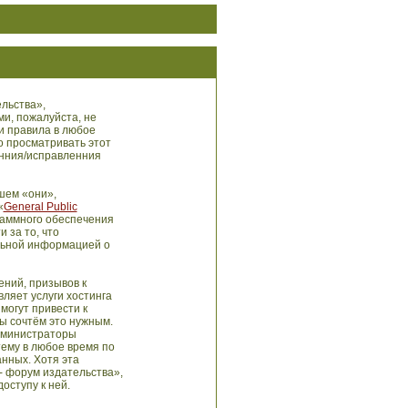
льства»,
ми, пожалуйста, не
и правила в любое
о просматривать этот
енния/исправленния
шем «они»,
«
General Public
раммного обеспечения
 за то, что
льной информацией о
ний, призывов к
ляет услуги хостинга
могут привести к
ы сочтём это нужным.
администраторы
тему в любое время по
анных. Хотя эта
- форум издательства»,
оступу к ней.