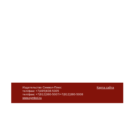
Издательство Символ-Плюс
Карта сайта
тел/факс +7(495)638-5305
тел/факс +7(812)380-5007/+7(812)380-5008
www.symbol.ru