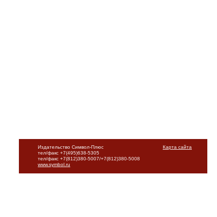
Издательство Символ-Плюс
Карта сайта
тел/факс +7(495)638-5305
тел/факс +7(812)380-5007/+7(812)380-5008
www.symbol.ru