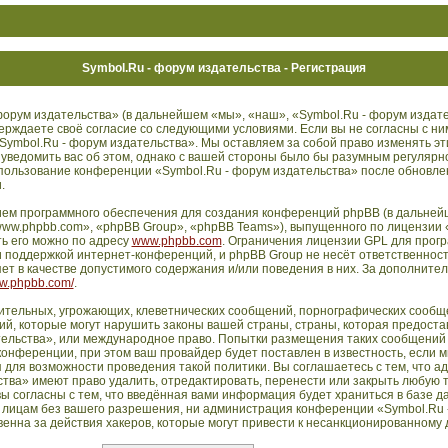
Symbol.Ru - форум издательства - Регистрация
орум издательства» (в дальнейшем «мы», «наш», «Symbol.Ru - форум издате
дтверждаете своё согласие со следующими условиями. Если вы не согласны с ни
Symbol.Ru - форум издательства». Мы оставляем за собой право изменять эт
 уведомить вас об этом, однако с вашей стороны было бы разумным регулярн
использование конференции «Symbol.Ru - форум издательства» после обновл
.
ем программного обеспечения для создания конференций phpBB (в дальней
ww.phpbb.com», «phpBB Group», «phpBB Teams»), выпущенного по лицензии 
ть его можно по адресу
www.phpbb.com
. Ограничения лицензии GPL для прог
 поддержкой интернет-конференций, и phpBB Group не несёт ответственности
т в качестве допустимого содержания и/или поведения в них. За дополните
ww.phpbb.com/
.
ительных, угрожающих, клеветнических сообщений, порнографических сообще
й, которые могут нарушить законы вашей страны, страны, которая предостав
ельства», или международное право. Попытки размещения таких сообщений 
нференции, при этом ваш провайдер будет поставлен в известность, если м
 для возможности проведения такой политики. Вы соглашаетесь с тем, что 
тва» имеют право удалить, отредактировать, перенести или закрыть любую 
ы согласны с тем, что введённая вами информация будет храниться в базе д
 лицам без вашего разрешения, ни администрация конференции «Symbol.Ru 
енна за действия хакеров, которые могут привести к несанкционированному д