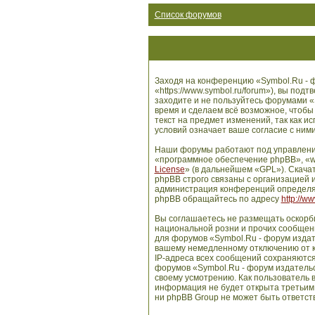
Список форумов
Заходя на конференцию «Symbol.Ru - ф
«https://www.symbol.ru/forum»), вы по
заходите и не пользуйтесь форумами «
время и сделаем всё возможное, чтобы
текст на предмет изменений, так как 
условий означает ваше согласие с ними
Наши форумы работают под управлени
«программное обеспечение phpBB», «w
License
» (в дальнейшем «GPL»). Скача
phpBB строго связаны с организацией и
администрация конференций определяе
phpBB обращайтесь по адресу
http://w
Вы соглашаетесь не размещать оскорб
национальной розни и прочих сообщени
для форумов «Symbol.Ru - форум издат
вашему немедленному отключению от ко
IP-адреса всех сообщений сохраняются
форумов «Symbol.Ru - форум издательс
своему усмотрению. Как пользователь в
информация не будет открыта третьим
ни phpBB Group не может быть ответств