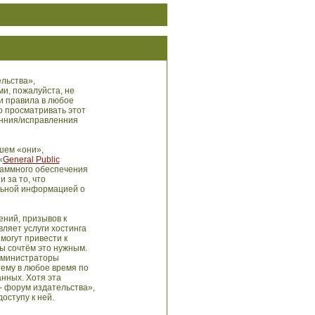
льства»,
ми, пожалуйста, не
и правила в любое
о просматривать этот
енния/исправленния
шем «они»,
«
General Public
раммного обеспечения
 за то, что
льной информацией о
ний, призывов к
ляет услуги хостинга
могут привести к
ы сочтём это нужным.
администраторы
тему в любое время по
анных. Хотя эта
- форум издательства»,
оступу к ней.