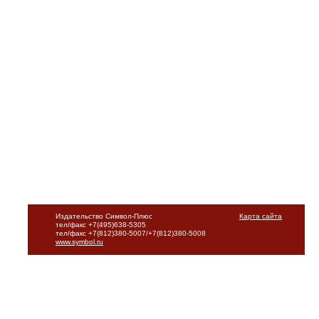
Издательство Символ-Плюс
Карта сайта
тел/факс +7(495)638-5305
тел/факс +7(812)380-5007/+7(812)380-5008
www.symbol.ru