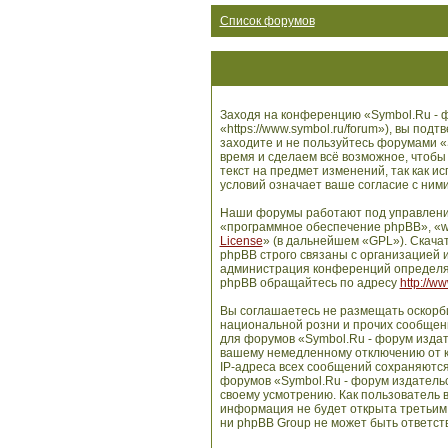
Список форумов
Заходя на конференцию «Symbol.Ru - ф
«https://www.symbol.ru/forum»), вы по
заходите и не пользуйтесь форумами «
время и сделаем всё возможное, чтобы
текст на предмет изменений, так как 
условий означает ваше согласие с ними
Наши форумы работают под управлени
«программное обеспечение phpBB», «w
License
» (в дальнейшем «GPL»). Скача
phpBB строго связаны с организацией и
администрация конференций определяе
phpBB обращайтесь по адресу
http://w
Вы соглашаетесь не размещать оскорб
национальной розни и прочих сообщени
для форумов «Symbol.Ru - форум издат
вашему немедленному отключению от ко
IP-адреса всех сообщений сохраняются
форумов «Symbol.Ru - форум издательс
своему усмотрению. Как пользователь в
информация не будет открыта третьим
ни phpBB Group не может быть ответств