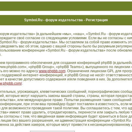
Symbol.Ru - форум издательства - Регистрация
орум издательства» (в дальнейшем «мы», «наш», «Symbol.Ru - форум издате
дтверждаете своё согласие со следующими условиями. Если вы не согласны с ни
Symbol.Ru - форум издательства». Мы оставляем за собой право изменять эт
 уведомить вас об этом, однако с вашей стороны было бы разумным регулярн
использование конференции «Symbol.Ru - форум издательства» после обновл
.
ем программного обеспечения для создания конференций phpBB (в дальней
ww.phpbb.com», «phpBB Group», «phpBB Teams»), выпущенного по лицензии 
ть его можно по адресу
www.phpbb.com
. Ограничения лицензии GPL для прог
 поддержкой интернет-конференций, и phpBB Group не несёт ответственности
т в качестве допустимого содержания и/или поведения в них. За дополните
ww.phpbb.com/
.
ительных, угрожающих, клеветнических сообщений, порнографических сообще
й, которые могут нарушить законы вашей страны, страны, которая предостав
ельства», или международное право. Попытки размещения таких сообщений 
нференции, при этом ваш провайдер будет поставлен в известность, если м
 для возможности проведения такой политики. Вы соглашаетесь с тем, что 
тва» имеют право удалить, отредактировать, перенести или закрыть любую 
ы согласны с тем, что введённая вами информация будет храниться в базе д
 лицам без вашего разрешения, ни администрация конференции «Symbol.Ru 
енна за действия хакеров, которые могут привести к несанкционированному д