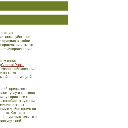
льства»,
ми, пожалуйста, не
и правила в любое
о просматривать этот
енния/исправленния
шем «они»,
«
General Public
раммного обеспечения
 за то, что
льной информацией о
ний, призывов к
ляет услуги хостинга
могут привести к
ы сочтём это нужным.
администраторы
тему в любое время по
анных. Хотя эта
- форум издательства»,
оступу к ней.