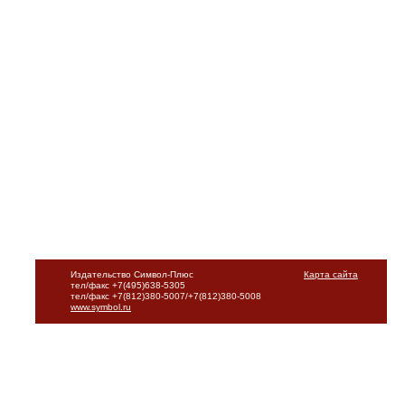
Издательство Символ-Плюс
Карта сайта
тел/факс +7(495)638-5305
тел/факс +7(812)380-5007/+7(812)380-5008
www.symbol.ru