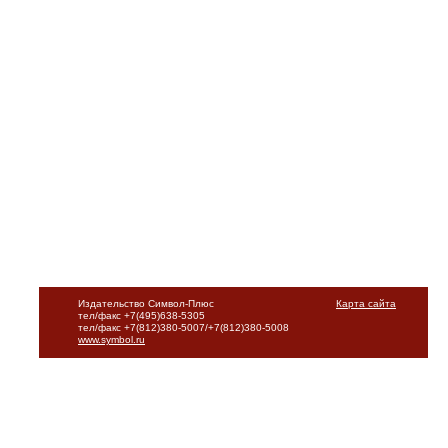
Издательство Символ-Плюс
Карта сайта
тел/факс +7(495)638-5305
тел/факс +7(812)380-5007/+7(812)380-5008
www.symbol.ru