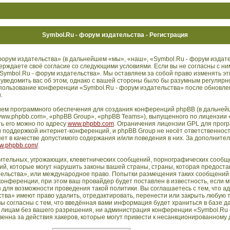
Symbol.Ru - форум издательства - Регистрация
орум издательства» (в дальнейшем «мы», «наш», «Symbol.Ru - форум издате
дтверждаете своё согласие со следующими условиями. Если вы не согласны с ни
Symbol.Ru - форум издательства». Мы оставляем за собой право изменять эт
 уведомить вас об этом, однако с вашей стороны было бы разумным регулярн
использование конференции «Symbol.Ru - форум издательства» после обновл
.
ем программного обеспечения для создания конференций phpBB (в дальней
ww.phpbb.com», «phpBB Group», «phpBB Teams»), выпущенного по лицензии 
ть его можно по адресу
www.phpbb.com
. Ограничения лицензии GPL для прог
 поддержкой интернет-конференций, и phpBB Group не несёт ответственности
т в качестве допустимого содержания и/или поведения в них. За дополните
ww.phpbb.com/
.
ительных, угрожающих, клеветнических сообщений, порнографических сообще
й, которые могут нарушить законы вашей страны, страны, которая предостав
ельства», или международное право. Попытки размещения таких сообщений 
нференции, при этом ваш провайдер будет поставлен в известность, если м
 для возможности проведения такой политики. Вы соглашаетесь с тем, что 
тва» имеют право удалить, отредактировать, перенести или закрыть любую 
ы согласны с тем, что введённая вами информация будет храниться в базе д
 лицам без вашего разрешения, ни администрация конференции «Symbol.Ru 
енна за действия хакеров, которые могут привести к несанкционированному д