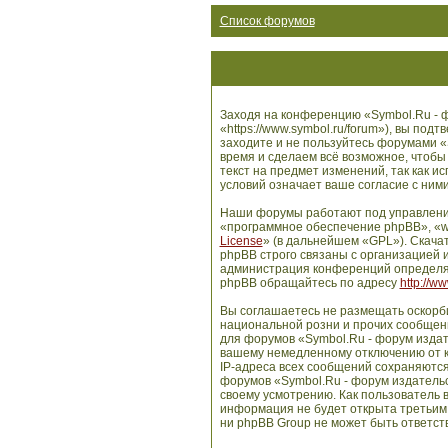
Список форумов
Заходя на конференцию «Symbol.Ru - ф
«https://www.symbol.ru/forum»), вы по
заходите и не пользуйтесь форумами «
время и сделаем всё возможное, чтобы
текст на предмет изменений, так как 
условий означает ваше согласие с ними
Наши форумы работают под управлени
«программное обеспечение phpBB», «w
License
» (в дальнейшем «GPL»). Скача
phpBB строго связаны с организацией и
администрация конференций определяе
phpBB обращайтесь по адресу
http://w
Вы соглашаетесь не размещать оскорб
национальной розни и прочих сообщени
для форумов «Symbol.Ru - форум издат
вашему немедленному отключению от ко
IP-адреса всех сообщений сохраняются
форумов «Symbol.Ru - форум издательс
своему усмотрению. Как пользователь в
информация не будет открыта третьим
ни phpBB Group не может быть ответств