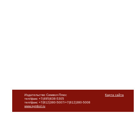
Издательство Символ-Плюс
Карта сайта
тел/факс +7(495)638-5305
тел/факс +7(812)380-5007/+7(812)380-5008
www.symbol.ru