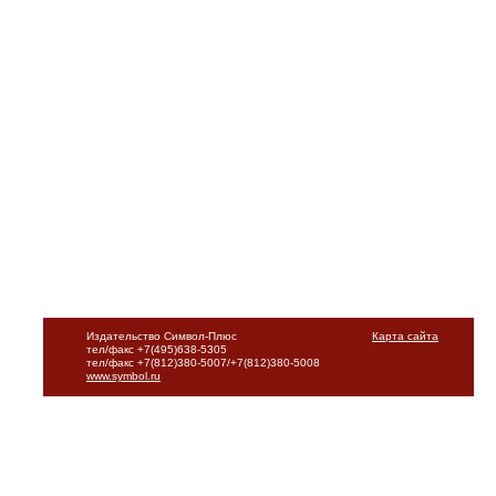
Издательство Символ-Плюс
Карта сайта
тел/факс +7(495)638-5305
тел/факс +7(812)380-5007/+7(812)380-5008
www.symbol.ru