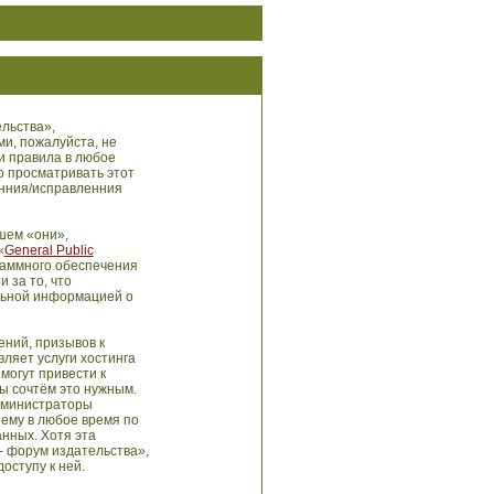
льства»,
ми, пожалуйста, не
и правила в любое
о просматривать этот
енния/исправленния
шем «они»,
«
General Public
раммного обеспечения
 за то, что
льной информацией о
ний, призывов к
ляет услуги хостинга
могут привести к
ы сочтём это нужным.
администраторы
тему в любое время по
анных. Хотя эта
- форум издательства»,
оступу к ней.