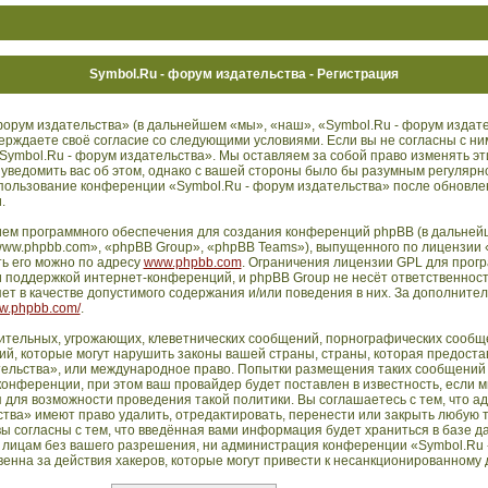
Symbol.Ru - форум издательства - Регистрация
орум издательства» (в дальнейшем «мы», «наш», «Symbol.Ru - форум издате
дтверждаете своё согласие со следующими условиями. Если вы не согласны с ни
Symbol.Ru - форум издательства». Мы оставляем за собой право изменять эт
 уведомить вас об этом, однако с вашей стороны было бы разумным регулярн
использование конференции «Symbol.Ru - форум издательства» после обновл
.
ем программного обеспечения для создания конференций phpBB (в дальней
ww.phpbb.com», «phpBB Group», «phpBB Teams»), выпущенного по лицензии 
ть его можно по адресу
www.phpbb.com
. Ограничения лицензии GPL для прог
 поддержкой интернет-конференций, и phpBB Group не несёт ответственности
т в качестве допустимого содержания и/или поведения в них. За дополните
ww.phpbb.com/
.
ительных, угрожающих, клеветнических сообщений, порнографических сообще
й, которые могут нарушить законы вашей страны, страны, которая предостав
ельства», или международное право. Попытки размещения таких сообщений 
нференции, при этом ваш провайдер будет поставлен в известность, если м
 для возможности проведения такой политики. Вы соглашаетесь с тем, что 
тва» имеют право удалить, отредактировать, перенести или закрыть любую 
ы согласны с тем, что введённая вами информация будет храниться в базе д
 лицам без вашего разрешения, ни администрация конференции «Symbol.Ru 
енна за действия хакеров, которые могут привести к несанкционированному д