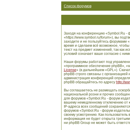
Список форумов
Заходя на конференцию «Symbol.Ru - ф
«https://www.symbol.ru/forum»), вы по
заходите и не пользуйтесь форумами «
время и сделаем всё возможное, чтобы
текст на предмет изменений, так как 
условий означает ваше согласие с ними
Наши форумы работают под управлени
«программное обеспечение phpBB», «w
License
» (в дальнейшем «GPL»). Скача
phpBB строго связаны с организацией и
администрация конференций определяе
phpBB обращайтесь по адресу
http://w
Вы соглашаетесь не размещать оскорб
национальной розни и прочих сообщени
для форумов «Symbol.Ru - форум издат
вашему немедленному отключению от ко
IP-адреса всех сообщений сохраняются
форумов «Symbol.Ru - форум издательс
своему усмотрению. Как пользователь в
информация не будет открыта третьим
ни phpBB Group не может быть ответств