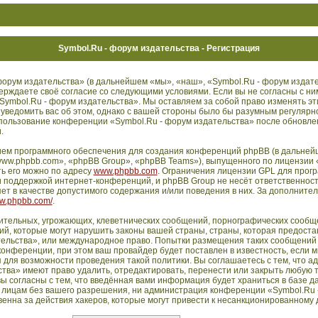
Symbol.Ru - форум издательства - Регистрация
орум издательства» (в дальнейшем «мы», «наш», «Symbol.Ru - форум издате
дтверждаете своё согласие со следующими условиями. Если вы не согласны с ни
Symbol.Ru - форум издательства». Мы оставляем за собой право изменять эт
 уведомить вас об этом, однако с вашей стороны было бы разумным регулярн
использование конференции «Symbol.Ru - форум издательства» после обновл
.
ем программного обеспечения для создания конференций phpBB (в дальней
ww.phpbb.com», «phpBB Group», «phpBB Teams»), выпущенного по лицензии 
ть его можно по адресу
www.phpbb.com
. Ограничения лицензии GPL для прог
 поддержкой интернет-конференций, и phpBB Group не несёт ответственности
т в качестве допустимого содержания и/или поведения в них. За дополните
ww.phpbb.com/
.
ительных, угрожающих, клеветнических сообщений, порнографических сообще
й, которые могут нарушить законы вашей страны, страны, которая предостав
ельства», или международное право. Попытки размещения таких сообщений 
нференции, при этом ваш провайдер будет поставлен в известность, если м
 для возможности проведения такой политики. Вы соглашаетесь с тем, что 
тва» имеют право удалить, отредактировать, перенести или закрыть любую 
ы согласны с тем, что введённая вами информация будет храниться в базе д
 лицам без вашего разрешения, ни администрация конференции «Symbol.Ru 
енна за действия хакеров, которые могут привести к несанкционированному д