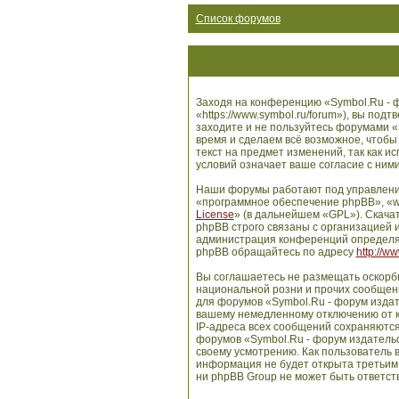
Список форумов
Заходя на конференцию «Symbol.Ru - ф
«https://www.symbol.ru/forum»), вы по
заходите и не пользуйтесь форумами «
время и сделаем всё возможное, чтобы
текст на предмет изменений, так как 
условий означает ваше согласие с ними
Наши форумы работают под управлени
«программное обеспечение phpBB», «w
License
» (в дальнейшем «GPL»). Скача
phpBB строго связаны с организацией и
администрация конференций определяе
phpBB обращайтесь по адресу
http://w
Вы соглашаетесь не размещать оскорб
национальной розни и прочих сообщени
для форумов «Symbol.Ru - форум издат
вашему немедленному отключению от ко
IP-адреса всех сообщений сохраняются
форумов «Symbol.Ru - форум издательс
своему усмотрению. Как пользователь в
информация не будет открыта третьим
ни phpBB Group не может быть ответств