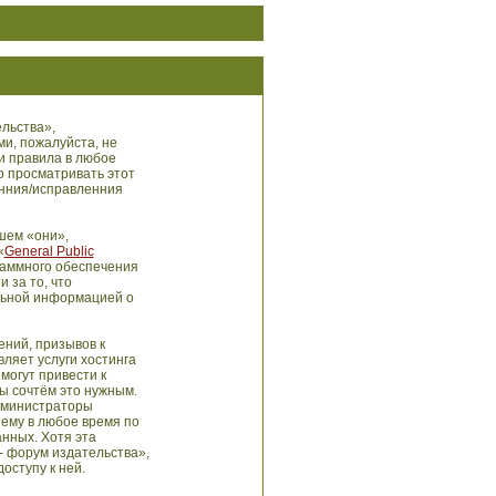
льства»,
ми, пожалуйста, не
и правила в любое
о просматривать этот
енния/исправленния
шем «они»,
«
General Public
раммного обеспечения
 за то, что
льной информацией о
ний, призывов к
ляет услуги хостинга
могут привести к
ы сочтём это нужным.
администраторы
тему в любое время по
анных. Хотя эта
- форум издательства»,
оступу к ней.