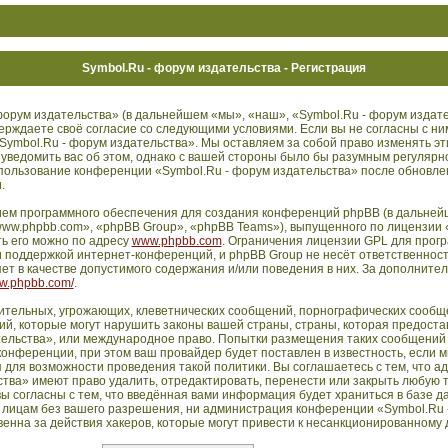
Symbol.Ru - форум издательства - Регистрация
орум издательства» (в дальнейшем «мы», «наш», «Symbol.Ru - форум издате
дтверждаете своё согласие со следующими условиями. Если вы не согласны с ни
Symbol.Ru - форум издательства». Мы оставляем за собой право изменять эт
 уведомить вас об этом, однако с вашей стороны было бы разумным регулярн
использование конференции «Symbol.Ru - форум издательства» после обновл
.
ем программного обеспечения для создания конференций phpBB (в дальней
ww.phpbb.com», «phpBB Group», «phpBB Teams»), выпущенного по лицензии 
ть его можно по адресу
www.phpbb.com
. Ограничения лицензии GPL для прог
 поддержкой интернет-конференций, и phpBB Group не несёт ответственности
т в качестве допустимого содержания и/или поведения в них. За дополните
ww.phpbb.com/
.
ительных, угрожающих, клеветнических сообщений, порнографических сообще
й, которые могут нарушить законы вашей страны, страны, которая предостав
ельства», или международное право. Попытки размещения таких сообщений 
нференции, при этом ваш провайдер будет поставлен в известность, если м
 для возможности проведения такой политики. Вы соглашаетесь с тем, что 
тва» имеют право удалить, отредактировать, перенести или закрыть любую 
ы согласны с тем, что введённая вами информация будет храниться в базе д
 лицам без вашего разрешения, ни администрация конференции «Symbol.Ru 
енна за действия хакеров, которые могут привести к несанкционированному д