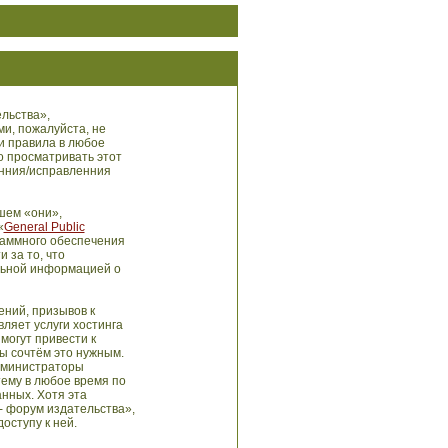
льства»,
ми, пожалуйста, не
и правила в любое
о просматривать этот
енния/исправленния
шем «они»,
«
General Public
раммного обеспечения
 за то, что
льной информацией о
ний, призывов к
ляет услуги хостинга
могут привести к
ы сочтём это нужным.
администраторы
тему в любое время по
анных. Хотя эта
- форум издательства»,
оступу к ней.