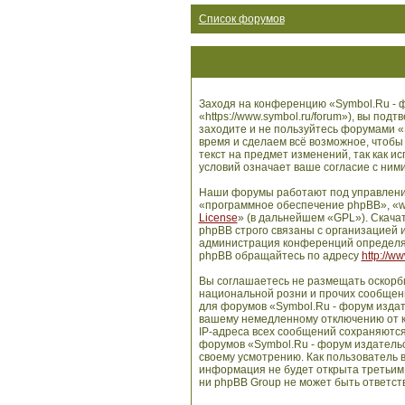
Список форумов
Заходя на конференцию «Symbol.Ru - ф
«https://www.symbol.ru/forum»), вы по
заходите и не пользуйтесь форумами «
время и сделаем всё возможное, чтобы
текст на предмет изменений, так как 
условий означает ваше согласие с ними
Наши форумы работают под управлени
«программное обеспечение phpBB», «w
License
» (в дальнейшем «GPL»). Скача
phpBB строго связаны с организацией и
администрация конференций определяе
phpBB обращайтесь по адресу
http://w
Вы соглашаетесь не размещать оскорб
национальной розни и прочих сообщени
для форумов «Symbol.Ru - форум издат
вашему немедленному отключению от ко
IP-адреса всех сообщений сохраняются
форумов «Symbol.Ru - форум издательс
своему усмотрению. Как пользователь в
информация не будет открыта третьим
ни phpBB Group не может быть ответств