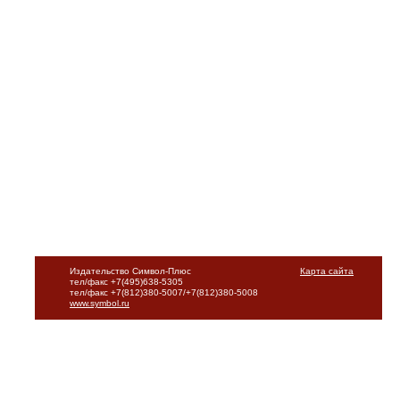
Издательство Символ-Плюс
Карта сайта
тел/факс +7(495)638-5305
тел/факс +7(812)380-5007/+7(812)380-5008
www.symbol.ru