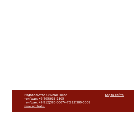
Издательство Символ-Плюс
Карта сайта
тел/факс +7(495)638-5305
тел/факс +7(812)380-5007/+7(812)380-5008
www.symbol.ru