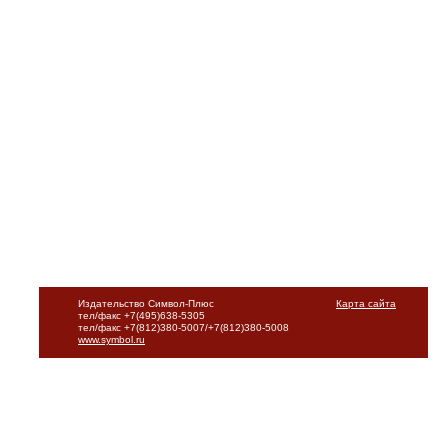
Издательство Символ-Плюс
Карта сайта
тел/факс +7(495)638-5305
тел/факс +7(812)380-5007/+7(812)380-5008
www.symbol.ru