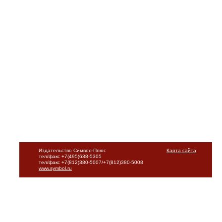
Издательство Символ-Плюс
Карта сайта
тел/факс +7(495)638-5305
тел/факс +7(812)380-5007/+7(812)380-5008
www.symbol.ru