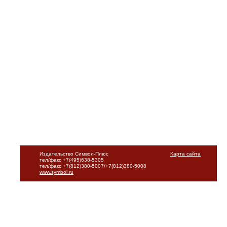
Издательство Символ-Плюс
Карта сайта
тел/факс +7(495)638-5305
тел/факс +7(812)380-5007/+7(812)380-5008
www.symbol.ru