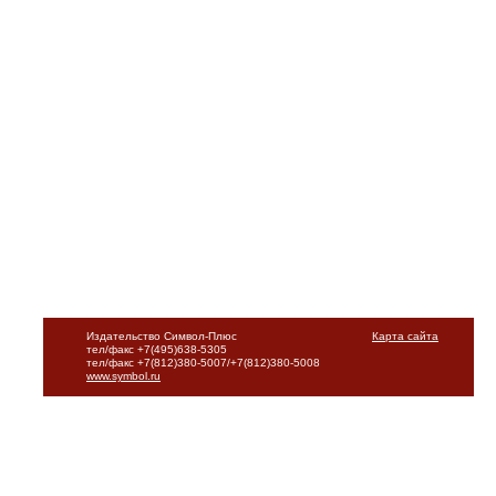
Издательство Символ-Плюс
Карта сайта
тел/факс +7(495)638-5305
тел/факс +7(812)380-5007/+7(812)380-5008
www.symbol.ru