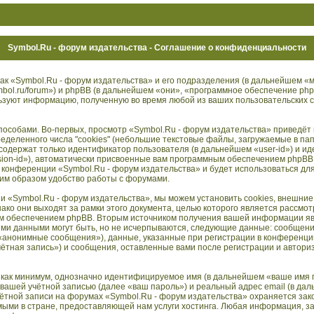
Symbol.Ru - форум издательства - Соглашение о конфиденциальности
ак «Symbol.Ru - форум издательства» и его подразделения (в дальнейшем «
ymbol.ru/forum») и phpBB (в дальнейшем «они», «программное обеспечение p
ьзуют информацию, полученную во время любой из ваших пользовательских 
особами. Во-первых, просмотр «Symbol.Ru - форум издательства» приведёт 
деленного числа "cookies" (небольшие текстовые файлы, загружаемые в па
" содержат только идентификатор пользователя (в дальнейшем «user-id») и и
ion-id»), автоматически присвоенные вам программным обеспечением phpBB. 
м конференции «Symbol.Ru - форум издательства» и будет использоваться д
ким образом удобство работы с форумами.
и «Symbol.Ru - форум издательства», мы можем установить cookies, внешние
ко они выходят за рамки этого документа, целью которого является рассмот
м обеспечением phpBB. Вторым источником получения вашей информации я
ими данными могут быть, но не исчерпываются, следующие данные: сообщен
 «анонимные сообщения»), данные, указанные при регистрации в конференци
ётная запись») и сообщения, оставленные вами после регистрации и автори
 как минимум, однозначно идентифицируемое имя (в дальнейшем «ваше имя 
вашей учётной записью (далее «ваш пароль») и реальный адрес email (в да
ётной записи на форумах «Symbol.Ru - форум издательства» охраняется зак
ми в стране, предоставляющей нам услуги хостинга. Любая информация, 