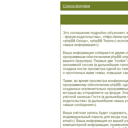
Список форумов
Это соглашение подробно объясняет, к
- форум издательства», «https://www.s
«phpBB Group», «phpBB Teams») испол
«ваша информация»).
Ваша информация собирается двумя сп
программным обеспечением phpBB опре
вашего браузера). Первые две "cookie
анонимной сессии (в дальнейшем «sess
создана после просмотра одной из те
о прочтенных вами темах, повышая та
Также, во время просмотра конференци
программному обеспечению phpBB, одна
созданных исключительно программны
которые вы отправляете на форум. Эт
учётной записью Гостя (в дальнейшем
издательства» (в дальнейшем «ваша уч
«ваши сообщения»).
Ваша учётная запись будет содержать,
индивидуальный пароль для входа под 
email»). Ваша информация из вашей уч
компьютерной информации, применяемы