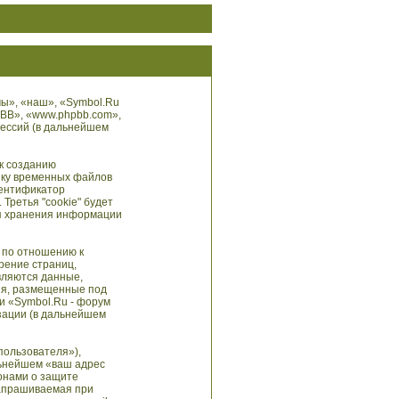
мы», «наш», «Symbol.Ru
hpBB», «www.phpbb.com»,
сессий (в дальнейшем
к созданию
пку временных файлов
дентификатор
Третья "cookie" будет
ля хранения информации
 по отношению к
рение страниц,
вляются данные,
ия, размещенные под
и «Symbol.Ru - форум
зации (в дальнейшем
пользователя»),
льнейшем «ваш адрес
онами о защите
запрашиваемая при