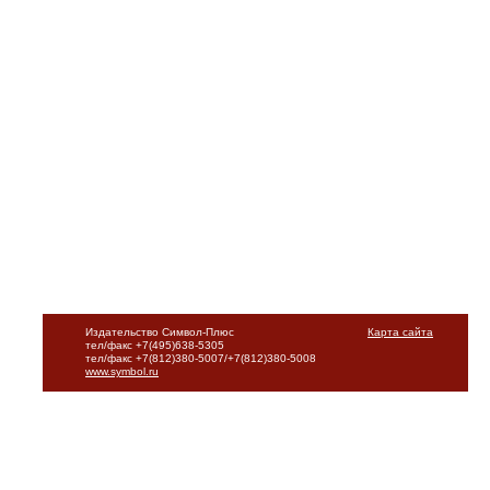
Издательство Символ-Плюс
Карта сайта
тел/факс +7(495)638-5305
тел/факс +7(812)380-5007/+7(812)380-5008
www.symbol.ru