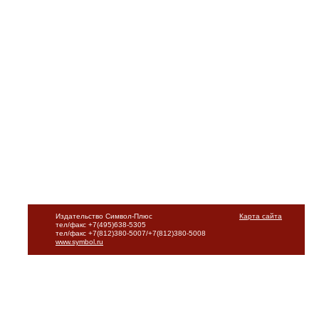
Издательство Символ-Плюс
Карта сайта
тел/факс +7(495)638-5305
тел/факс +7(812)380-5007/+7(812)380-5008
www.symbol.ru