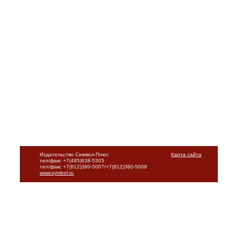
Издательство Символ-Плюс
Карта сайта
тел/факс +7(495)638-5305
тел/факс +7(812)380-5007/+7(812)380-5008
www.symbol.ru