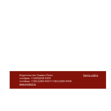
Издательство Символ-Плюс
Карта сайта
тел/факс +7(495)638-5305
тел/факс +7(812)380-5007/+7(812)380-5008
www.symbol.ru